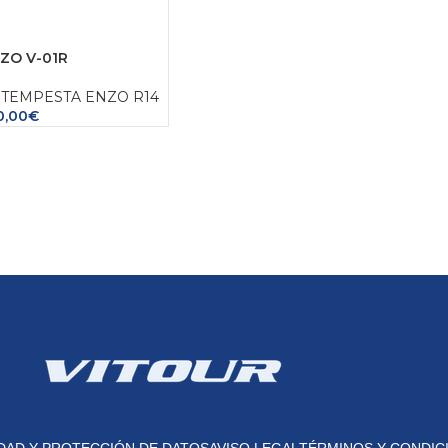
ZO V-01R
TEMPESTA ENZO R14
0,00
€
IDAD Y PROTECCIÓN DE DATOS
AVISO LEGAL
TÉRMINOS Y CONDIC