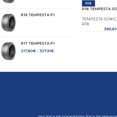
R18
R18 TEMPESTA SO
R16 TEMPESTA P1
TEMPESTA SONIC
R18
386,81
R17 TEMPESTA P1
217,80
€
-
327,91
€
POLÍTICA DE COOKIES
POLÍTICA DE PRIVAC