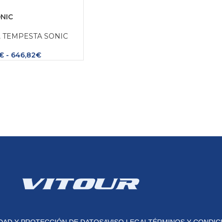
NIC
,
TEMPESTA SONIC
€
-
646,82
€
IDAD Y PROTECCIÓN DE DATOS
AVISO LEGAL
TÉRMINOS Y CONDIC