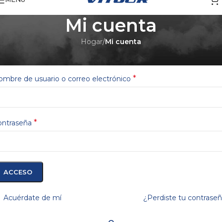
Mi cuenta
Hogar
/
Mi cuenta
cceder
*
mbre de usuario o correo electrónico
*
ontraseña
ACCESO
Acuérdate de mí
¿Perdiste tu contrase