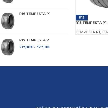
R16 TEMPESTA P1
R15
R15 TEMPESTA P1
TEMPESTA P1
,
TEM
R17 TEMPESTA P1
217,80
€
-
327,91
€
POLÍTICA DE COOKIES
POLÍTICA DE PRIVAC