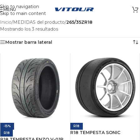
Skip to navigation
MENÚ
Skip to main content
Inicio
/
MEDIDAS del producto
/
265/35ZR18
Mostrando los 3 resultados
Mostrar barra lateral
-15%
R18
R18 TEMPESTA SONIC
R18
R18 TEMPESTA ENZO V-01R