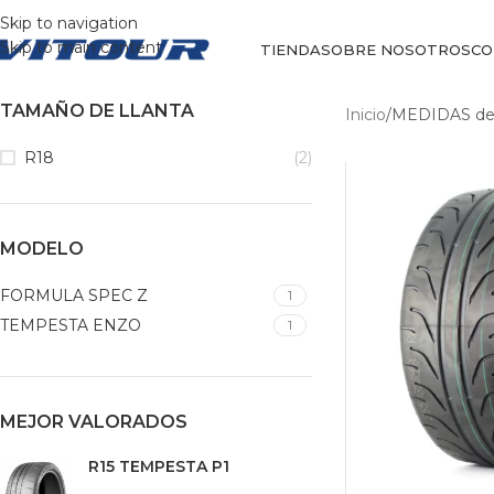
Skip to navigation
Skip to main content
TIENDA
SOBRE NOSOTROS
CO
TAMAÑO DE LLANTA
Inicio
/
MEDIDAS del
R18
(2)
MODELO
FORMULA SPEC Z
1
TEMPESTA ENZO
1
MEJOR VALORADOS
R15 TEMPESTA P1