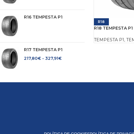
R16 TEMPESTA P1
R18
R18 TEMPESTA P1
TEMPESTA P1
,
TE
R17 TEMPESTA P1
217,80
€
-
327,91
€
POLÍTICA DE COOKIES
POLÍTICA DE PRIVAC