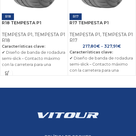
R18
R17
R18 TEMPESTA P1
R17 TEMPESTA P1
TEMPESTA P1
,
TEMPESTA P1
TEMPESTA P1
,
TEMPESTA P1
R18
R17
217,80
€
-
327,91
€
Características clave:
Características clave:
✔ Diseño de banda de rodadura
✔ Diseño de banda de rodadura
semi-slick – Contacto máximo
semi-slick – Contacto máximo
con la carretera para una
con la carretera para una
tracción mejorada.
tracción mejorada.
✔ Compuesto de alto agarre –
✔ Compuesto de alto agarre –
Mayor estabilidad en curvas y
Mayor estabilidad en curvas y
mejor rendimiento de frenado.
mejor rendimiento de frenado.
✔ Flancos reforzados – Mayor
✔ Flancos reforzados – Mayor
durabilidad y precisión en la
durabilidad y precisión en la
dirección.
dirección.
✔ Resistencia al calor
✔ Resistencia al calor
optimizada – Rendimiento
optimizada – Rendimiento
constante en condiciones
constante en condiciones
extremas.