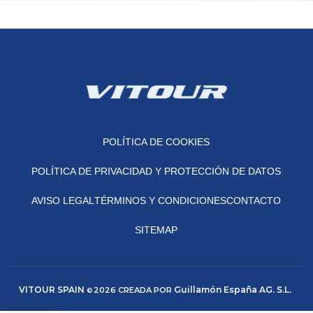
Imperdiet mauris a nontin
Accessories
POLÍTICA DE COOKIES
POLÍTICA DE PRIVACIDAD Y PROTECCIÓN DE DATOS
AVISO LEGAL
TÉRMINOS Y CONDICIONES
CONTACTO
SITEMAP
VITOUR SPAIN
Guillamón España AG. S.L.
2026 CREADA POR
©