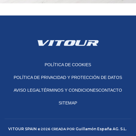
Et vestibulum quis a suspendisse
Decor
POLÍTICA DE COOKIES
POLÍTICA DE PRIVACIDAD Y PROTECCIÓN DE DATOS
AVISO LEGAL
TÉRMINOS Y CONDICIONES
CONTACTO
SITEMAP
VITOUR SPAIN
Guillamón España AG. S.L.
2026 CREADA POR
©